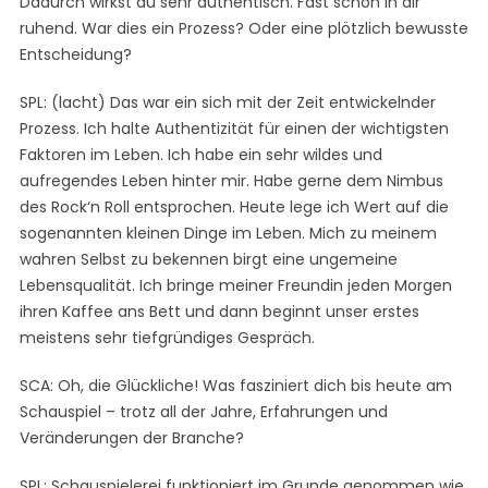
Dadurch wirkst du sehr authentisch. Fast schon in dir
ruhend. War dies ein Prozess? Oder eine plötzlich bewusste
Entscheidung?
SPL: (lacht) Das war ein sich mit der Zeit entwickelnder
Prozess. Ich halte Authentizität für einen der wichtigsten
Faktoren im Leben. Ich habe ein sehr wildes und
aufregendes Leben hinter mir. Habe gerne dem Nimbus
des Rock‘n Roll entsprochen. Heute lege ich Wert auf die
sogenannten kleinen Dinge im Leben. Mich zu meinem
wahren Selbst zu bekennen birgt eine ungemeine
Lebensqualität. Ich bringe meiner Freundin jeden Morgen
ihren Kaffee ans Bett und dann beginnt unser erstes
meistens sehr tiefgründiges Gespräch.
SCA: Oh, die Glückliche! Was fasziniert dich bis heute am
Schauspiel – trotz all der Jahre, Erfahrungen und
Veränderungen der Branche?
SPL: Schauspielerei funktioniert im Grunde genommen wie