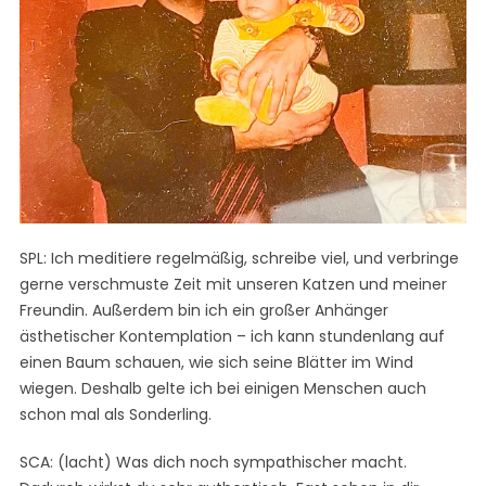
SPL: Ich meditiere regelmäßig, schreibe viel, und verbringe
S
gerne verschmuste Zeit mit unseren Katzen und meiner
e
Freundin. Außerdem bin ich ein großer Anhänger
a
ästhetischer Kontemplation – ich kann stundenlang auf
r
einen Baum schauen, wie sich seine Blätter im Wind
c
h
wiegen. Deshalb gelte ich bei einigen Menschen auch
f
schon mal als Sonderling.
o
r
SCA: (lacht) Was dich noch sympathischer macht.
: